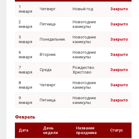
1
Четверг
Новый год
Закрыто
января
2
Новогодние
Пятница
Закрыто
января
каникулы
5
Новогодние
Понедельник
Закрыто
января
каникулы
6
Новогодние
Вторник
Закрыто
января
каникулы
7
Рождество
Среда
Закрыто
января
Христово
8
Новогодние
Четверг
Закрыто
января
каникулы
9
Новогодние
Пятница
Закрыто
января
каникулы
Февраль
День
Название
Дата
Статус
недели
праздника