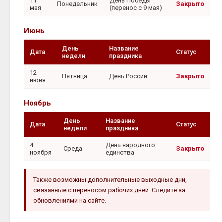
11
День Победы
Понедельник
Закрыто
мая
(перенос с 9 мая)
Июнь
День
Название
Дата
Статус
недели
праздника
12
Пятница
День России
Закрыто
июня
Ноябрь
День
Название
Дата
Статус
недели
праздника
4
День народного
Среда
Закрыто
ноября
единства
Также возможны дополнительные выходные дни,
связанные с переносом рабочих дней. Следите за
обновлениями на сайте.