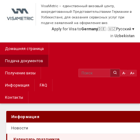
VisaMetric – единственный визовый центр,
аккредитованный Представительствами Германии в
Узбекистане, для оказания сервисных услуг при
подаче заявлений на оформление виз.
Apply for Visa to
Germany
🇩🇪
|
🇺🇿
Русский ▾
in
Uzbekistan
Домашняя страница
Подача документов
Получение визы
A-
A+
Информация
FAQ
Контакты
Информация
Новости
Календарь праздников