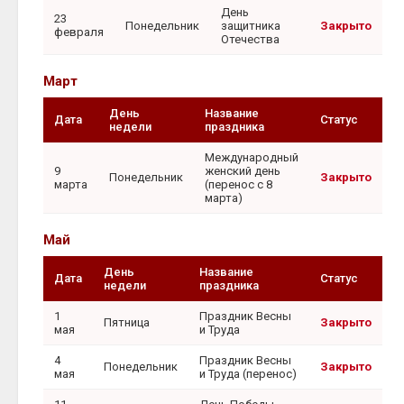
День
23
Понедельник
защитника
Закрыто
февраля
Отечества
Март
День
Название
Дата
Статус
недели
праздника
Международный
9
женский день
Понедельник
Закрыто
марта
(перенос с 8
марта)
Май
День
Название
Дата
Статус
недели
праздника
1
Праздник Весны
Пятница
Закрыто
мая
и Труда
4
Праздник Весны
Понедельник
Закрыто
мая
и Труда (перенос)