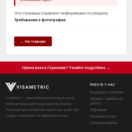
Эта страница содержит информацию по разделу
Требования к фотографии
.
← На главную
Нужна виза в Германию? Узнайте подробнее →
РАБОТА У НАС
VISAMETRIC
Кадровая политика
VisaMetric — единственный визовый центр,
Процесс приёма на
работу
аккредитованный Представительствами
Германии для оказания сервисных услуг при
Обучение
подаче заявлений на оформление виз.
Качество услуг
Оставить заявку