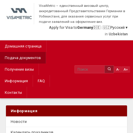
VisaMetric – единственный визовый центр,
аккредитованный Представительствами Германии в
Узбекистане, для оказания сервисных услуг при
подаче заявлений на оформление виз.
Apply for Visa to
Germany
🇩🇪
|
🇺🇿
Русский ▾
in
Uzbekistan
Домашняя страница
Подача документов
Получение визы
A-
A+
Информация
FAQ
Контакты
Информация
Новости
Календарь праздников