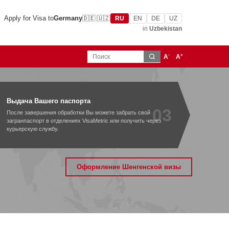
Apply for Visa to
Germany
🇩🇪
|
🇺🇿
RU
EN
DE
UZ
in
Uzbekistan
-
+
A
A
Выдача Вашего паспорта
03
После завершения обработки Вы можете забрать свой
загранпаспорт в отделениях VisaMetric или получить через
курьерскую службу.
Оформление Шенгенской визы