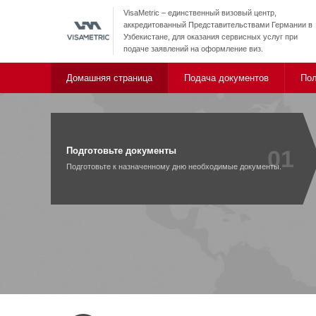
VisaMetric – единственный визовый центр,
аккредитованный Представительствами Германии в
Узбекистане, для оказания сервисных услуг при
подаче заявлений на оформление виз.
Домашняя страница
Подача документов
Пол
Подготовьте документы
01
Подготовьте к назначенному дню необходимые документы.